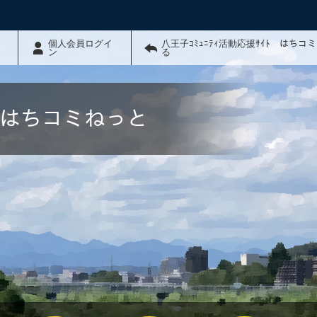
個人会員ログイ
八王子ｺﾐｭﾆﾃｨ活動応援ｻｲﾄ はちコ
ン
る
ﾄ はちコミねっと