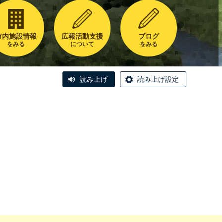
市内施設情報
広報活動支援
ブログ
をみる
について
をみる
読み上げ
読み上げ設定