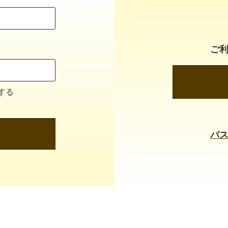
ご
する
パ