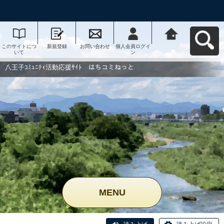
このサイトにつ
新規登録
お問い合わせ
個人会員ログイ
八王子ｺﾐｭﾆﾃｨ活
いて
ン
動応援ｻｲﾄ はち
コミねっとへ戻
る
八王子ｺﾐｭﾆﾃｨ活動応援ｻｲﾄ はちコミねっと
MENU