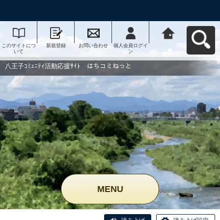
このサイトにつ
新規登録
お問い合わせ
個人会員ログイ
八王子ｺﾐｭﾆﾃｨ活
いて
ン
動応援ｻｲﾄ はち
コミねっとへ戻
る
八王子ｺﾐｭﾆﾃｨ活動応援ｻｲﾄ はちコミねっと
MENU