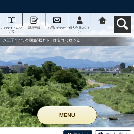
このサイトにつ
新規登録
お問い合わせ
個人会員ログイ
八王子ｺﾐｭﾆﾃｨ活
いて
ン
動応援ｻｲﾄ はち
コミねっとへ戻
る
八王子ｺﾐｭﾆﾃｨ活動応援ｻｲﾄ はちコミねっと
MENU