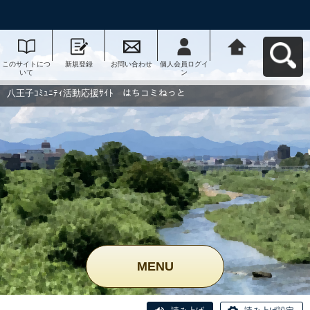
このサイトにつ
新規登録
お問い合わせ
個人会員ログイ
八王子ｺﾐｭﾆﾃｨ活
いて
ン
動応援ｻｲﾄ はち
コミねっとへ戻
る
八王子ｺﾐｭﾆﾃｨ活動応援ｻｲﾄ はちコミねっと
MENU