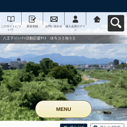
このサイトにつ
新規登録
お問い合わせ
個人会員ログイ
八王子ｺﾐｭﾆﾃｨ活
いて
ン
動応援ｻｲﾄ はち
コミねっとへ戻
る
八王子ｺﾐｭﾆﾃｨ活動応援ｻｲﾄ はちコミねっと
MENU