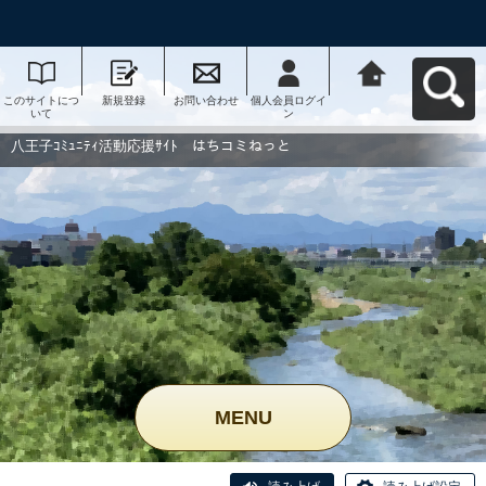
このサイトにつ
新規登録
お問い合わせ
個人会員ログイ
八王子ｺﾐｭﾆﾃｨ活
いて
ン
動応援ｻｲﾄ はち
コミねっとへ戻
る
八王子ｺﾐｭﾆﾃｨ活動応援ｻｲﾄ はちコミねっと
MENU