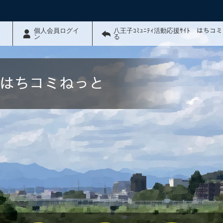
個人会員ログイ
八王子ｺﾐｭﾆﾃｨ活動応援ｻｲﾄ はちコ
ン
る
ﾄ はちコミねっと