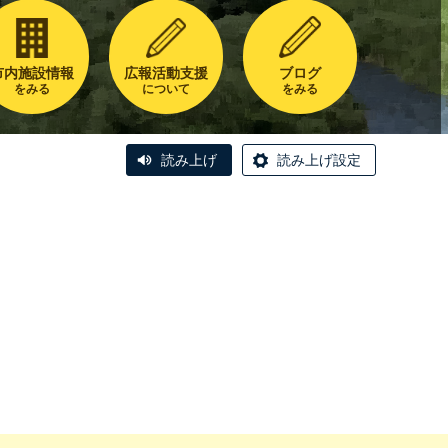
市内施設情報
広報活動支援
ブログ
をみる
について
をみる
読み上げ
読み上げ設定