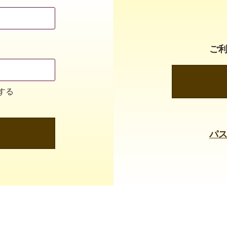
ご
する
パ