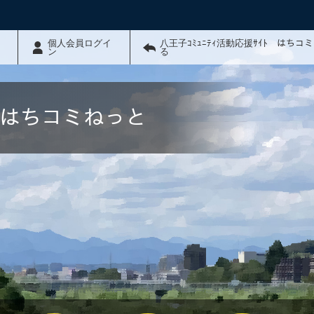
個人会員ログイ
八王子ｺﾐｭﾆﾃｨ活動応援ｻｲﾄ はちコ
ン
る
ﾄ はちコミねっと