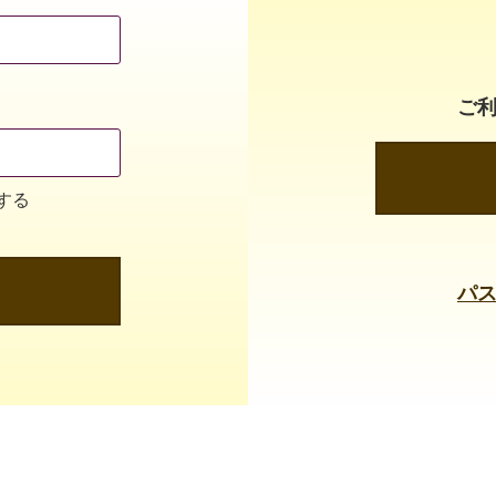
ご
する
パ