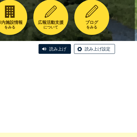
市内施設情報
広報活動支援
ブログ
をみる
について
をみる
読み上げ
読み上げ設定