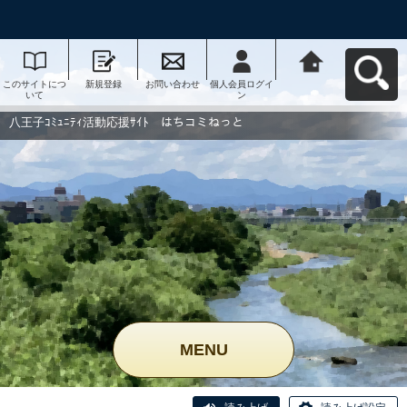
このサイトにつ
新規登録
お問い合わせ
個人会員ログイ
八王子ｺﾐｭﾆﾃｨ活
いて
ン
動応援ｻｲﾄ はち
コミねっとへ戻
る
八王子ｺﾐｭﾆﾃｨ活動応援ｻｲﾄ はちコミねっと
MENU