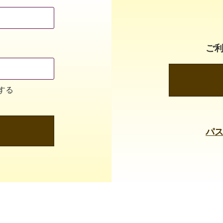
ご
する
パ