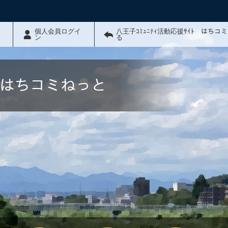
個人会員ログイ
八王子ｺﾐｭﾆﾃｨ活動応援ｻｲﾄ はちコ
ン
る
ﾄ はちコミねっと