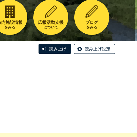
市内施設情報
広報活動支援
ブログ
をみる
について
をみる
読み上げ
読み上げ設定