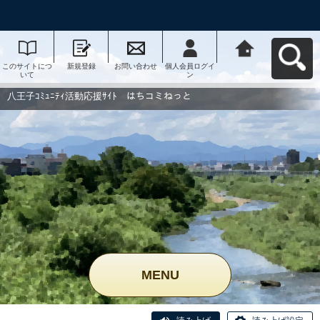
このサイトにつ
新規登録
お問い合わせ
個人会員ログイ
八王子ｺﾐｭﾆﾃｨ活
いて
ン
動応援ｻｲﾄ はち
コミねっとへ戻
る
八王子ｺﾐｭﾆﾃｨ活動応援ｻｲﾄ はちコミねっと
MENU