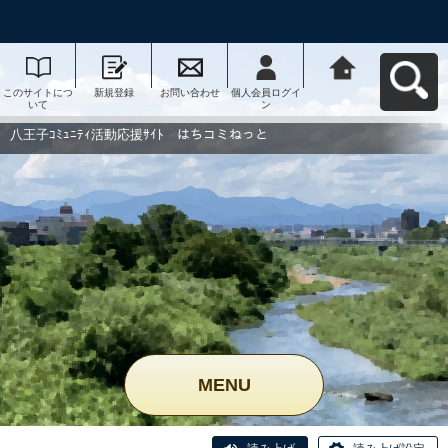
このサイトにつ
新規登録
お問い合わせ
個人会員ログイ
八王子ｺﾐｭﾆﾃｨ活
いて
ン
動応援ｻｲﾄ はち
コミねっとへ戻
る
八王子ｺﾐｭﾆﾃｨ活動応援ｻｲﾄ はちコミねっと
MENU