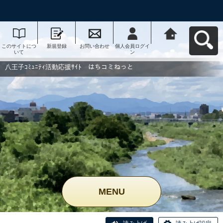
このサイトにつ
新規登録
お問い合わせ
個人会員ログイ
八王子ｺﾐｭﾆﾃｨ活
いて
ン
動応援ｻｲﾄ はち
コミねっとへ戻
る
八王子ｺﾐｭﾆﾃｨ活動応援ｻｲﾄ はちコミねっと
MENU