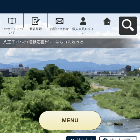
このサイトにつ
新規登録
お問い合わせ
個人会員ログイ
八王子ｺﾐｭﾆﾃｨ活
いて
ン
動応援ｻｲﾄ はち
コミねっとへ戻
る
八王子ｺﾐｭﾆﾃｨ活動応援ｻｲﾄ はちコミねっと
MENU