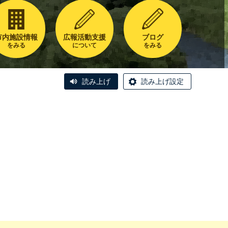
市内施設情報
広報活動支援
ブログ
をみる
について
をみる
読み上げ
読み上げ設定