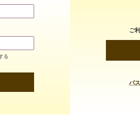
ご
する
パ