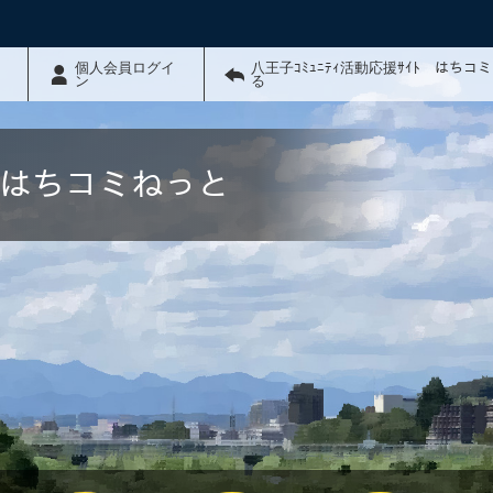
個人会員ログイ
八王子ｺﾐｭﾆﾃｨ活動応援ｻｲﾄ はちコ
ン
る
ﾄ はちコミねっと