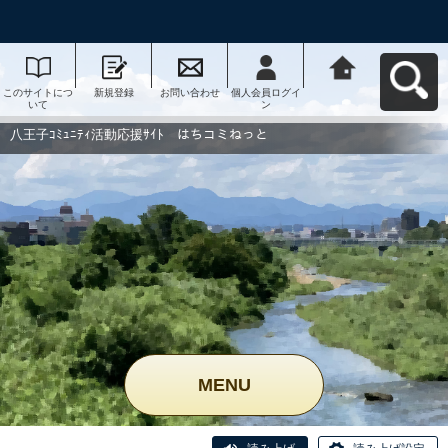
このサイトにつ
新規登録
お問い合わせ
個人会員ログイ
八王子ｺﾐｭﾆﾃｨ活
いて
ン
動応援ｻｲﾄ はち
コミねっとへ戻
る
八王子ｺﾐｭﾆﾃｨ活動応援ｻｲﾄ はちコミねっと
MENU