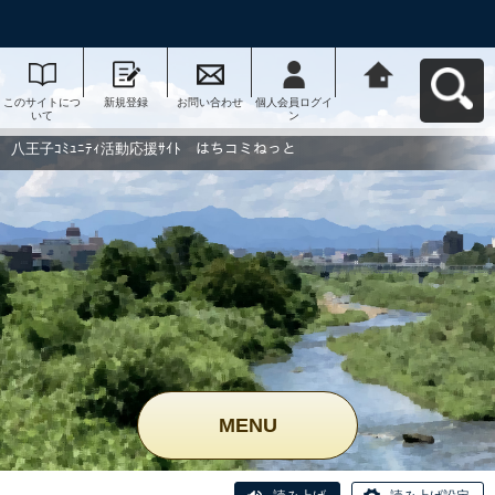
このサイトにつ
新規登録
お問い合わせ
個人会員ログイ
八王子ｺﾐｭﾆﾃｨ活
いて
ン
動応援ｻｲﾄ はち
コミねっとへ戻
る
八王子ｺﾐｭﾆﾃｨ活動応援ｻｲﾄ はちコミねっと
MENU