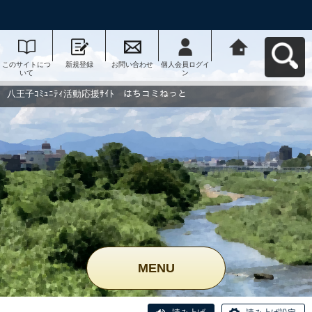
このサイトにつ
新規登録
お問い合わせ
個人会員ログイ
八王子ｺﾐｭﾆﾃｨ活
いて
ン
動応援ｻｲﾄ はち
コミねっとへ戻
る
八王子ｺﾐｭﾆﾃｨ活動応援ｻｲﾄ はちコミねっと
MENU