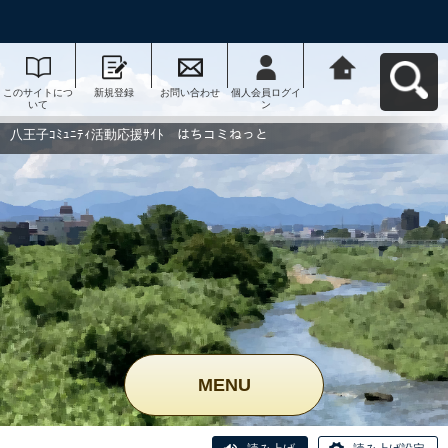
このサイトにつ
新規登録
お問い合わせ
個人会員ログイ
八王子ｺﾐｭﾆﾃｨ活
いて
ン
動応援ｻｲﾄ はち
コミねっとへ戻
る
八王子ｺﾐｭﾆﾃｨ活動応援ｻｲﾄ はちコミねっと
MENU