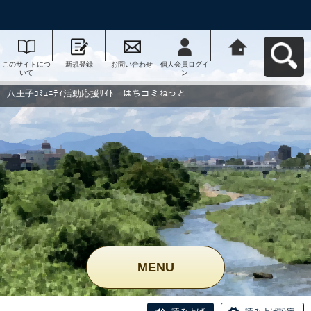
このサイトにつ
新規登録
お問い合わせ
個人会員ログイ
八王子ｺﾐｭﾆﾃｨ活
いて
ン
動応援ｻｲﾄ はち
コミねっとへ戻
る
八王子ｺﾐｭﾆﾃｨ活動応援ｻｲﾄ はちコミねっと
MENU