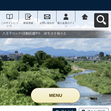
このサイトにつ
新規登録
お問い合わせ
個人会員ログイ
八王子ｺﾐｭﾆﾃｨ活
いて
ン
動応援ｻｲﾄ はち
コミねっとへ戻
る
八王子ｺﾐｭﾆﾃｨ活動応援ｻｲﾄ はちコミねっと
MENU