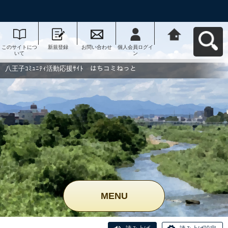
このサイトにつ
新規登録
お問い合わせ
個人会員ログイ
八王子ｺﾐｭﾆﾃｨ活
いて
ン
動応援ｻｲﾄ はち
コミねっとへ戻
る
八王子ｺﾐｭﾆﾃｨ活動応援ｻｲﾄ はちコミねっと
MENU