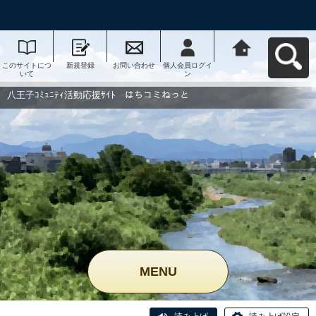
このサイトにつ
新規登録
お問い合わせ
個人会員ログイ
八王子ｺﾐｭﾆﾃｨ活
いて
ン
動応援ｻｲﾄ はち
コミねっとへ戻
る
八王子ｺﾐｭﾆﾃｨ活動応援ｻｲﾄ はちコミねっと
MENU