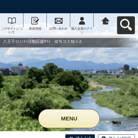
このサイトにつ
新規登録
お問い合わせ
個人会員ログイ
八王子ｺﾐｭﾆﾃｨ活
いて
ン
動応援ｻｲﾄ はち
コミねっとへ戻
る
八王子ｺﾐｭﾆﾃｨ活動応援ｻｲﾄ はちコミねっと
MENU