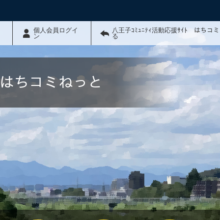
個人会員ログイ
八王子ｺﾐｭﾆﾃｨ活動応援ｻｲﾄ はちコ
ン
る
ﾄ はちコミねっと