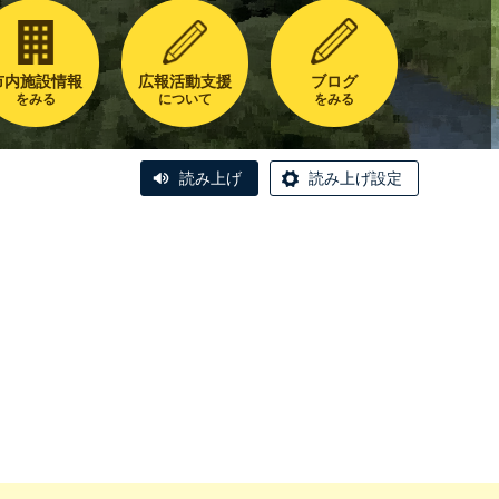
市内施設情報
広報活動支援
ブログ
をみる
について
をみる
読み上げ
読み上げ設定