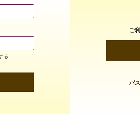
ご
する
パ