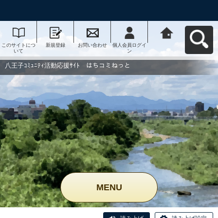
このサイトにつ
新規登録
お問い合わせ
個人会員ログイ
八王子ｺﾐｭﾆﾃｨ活
いて
ン
動応援ｻｲﾄ はち
コミねっとへ戻
る
八王子ｺﾐｭﾆﾃｨ活動応援ｻｲﾄ はちコミねっと
MENU