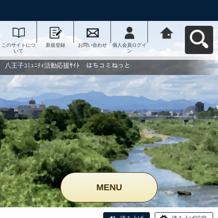
このサイトにつ
新規登録
お問い合わせ
個人会員ログイ
八王子ｺﾐｭﾆﾃｨ活
いて
ン
動応援ｻｲﾄ はち
コミねっとへ戻
る
八王子ｺﾐｭﾆﾃｨ活動応援ｻｲﾄ はちコミねっと
MENU