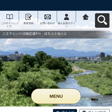
このサイトにつ
新規登録
お問い合わせ
個人会員ログイ
八王子ｺﾐｭﾆﾃｨ活
いて
ン
動応援ｻｲﾄ はち
コミねっとへ戻
る
八王子ｺﾐｭﾆﾃｨ活動応援ｻｲﾄ はちコミねっと
MENU