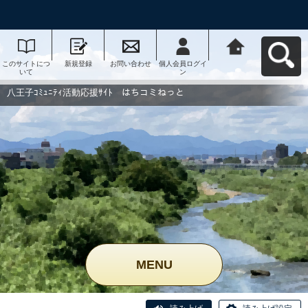
このサイトにつ
新規登録
お問い合わせ
個人会員ログイ
八王子ｺﾐｭﾆﾃｨ活
いて
ン
動応援ｻｲﾄ はち
コミねっとへ戻
る
八王子ｺﾐｭﾆﾃｨ活動応援ｻｲﾄ はちコミねっと
MENU