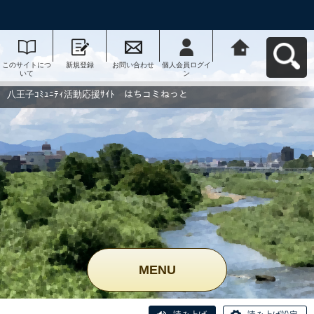
このサイトにつ
新規登録
お問い合わせ
個人会員ログイ
八王子ｺﾐｭﾆﾃｨ活
いて
ン
動応援ｻｲﾄ はち
コミねっとへ戻
る
八王子ｺﾐｭﾆﾃｨ活動応援ｻｲﾄ はちコミねっと
MENU