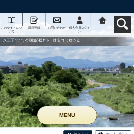
このサイトにつ
新規登録
お問い合わせ
個人会員ログイ
八王子ｺﾐｭﾆﾃｨ活
いて
ン
動応援ｻｲﾄ はち
コミねっとへ戻
る
八王子ｺﾐｭﾆﾃｨ活動応援ｻｲﾄ はちコミねっと
MENU