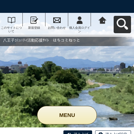
このサイトにつ
新規登録
お問い合わせ
個人会員ログイ
八王子ｺﾐｭﾆﾃｨ活
いて
ン
動応援ｻｲﾄ はち
コミねっとへ戻
る
八王子ｺﾐｭﾆﾃｨ活動応援ｻｲﾄ はちコミねっと
MENU