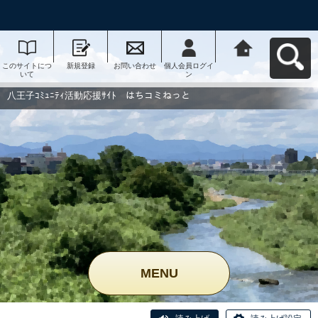
このサイトにつ
新規登録
お問い合わせ
個人会員ログイ
八王子ｺﾐｭﾆﾃｨ活
いて
ン
動応援ｻｲﾄ はち
コミねっとへ戻
る
八王子ｺﾐｭﾆﾃｨ活動応援ｻｲﾄ はちコミねっと
MENU