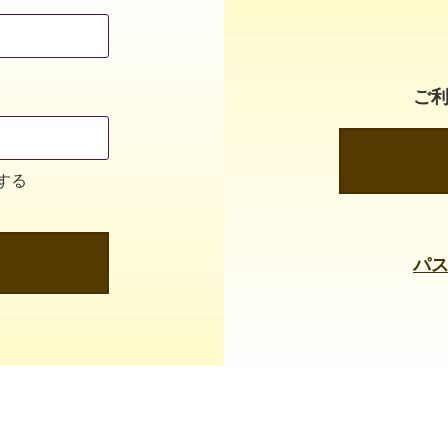
ご
する
パ