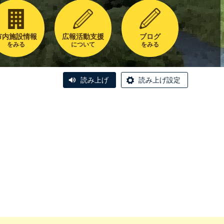
市内施設情報
広報活動支援
ブログ
をみる
について
をみる
読み上げ
読み上げ設定