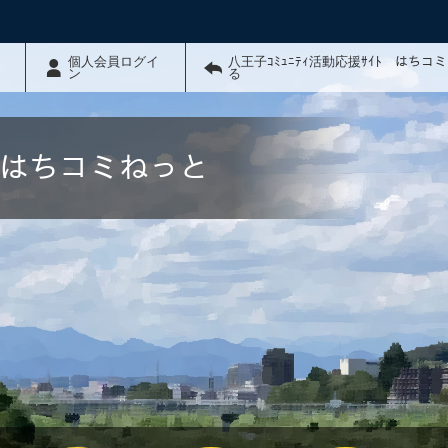
個人会員ログイ
八王子ｺﾐｭﾆﾃｨ活動応援ｻｲﾄ はちコ
ン
る
ﾄ はちコミねっと