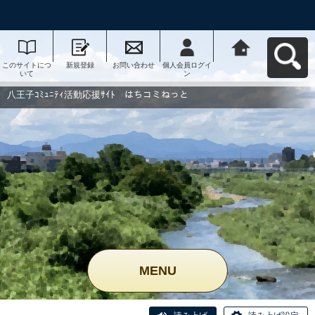
このサイトにつ
新規登録
お問い合わせ
個人会員ログイ
八王子ｺﾐｭﾆﾃｨ活
いて
ン
動応援ｻｲﾄ はち
コミねっとへ戻
る
八王子ｺﾐｭﾆﾃｨ活動応援ｻｲﾄ はちコミねっと
MENU