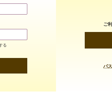
ご
する
パ