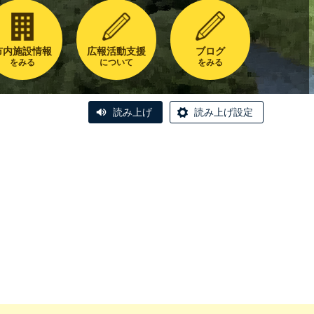
市内施設情報
広報活動支援
ブログ
をみる
について
をみる
読み上げ
読み上げ設定