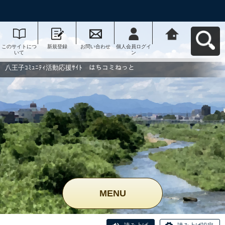
このサイトにつ
新規登録
お問い合わせ
個人会員ログイ
八王子ｺﾐｭﾆﾃｨ活
いて
ン
動応援ｻｲﾄ はち
コミねっとへ戻
る
八王子ｺﾐｭﾆﾃｨ活動応援ｻｲﾄ はちコミねっと
MENU