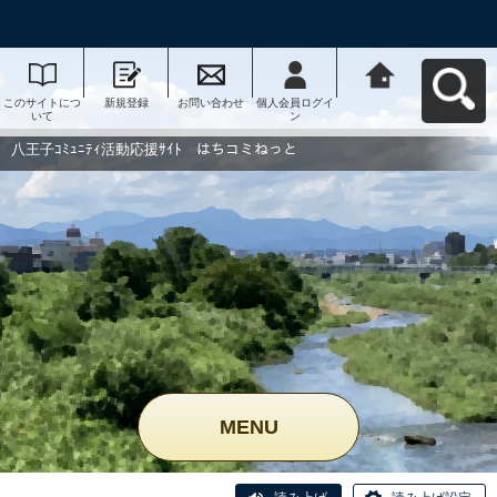
このサイトにつ
新規登録
お問い合わせ
個人会員ログイ
八王子ｺﾐｭﾆﾃｨ活
いて
ン
動応援ｻｲﾄ はち
コミねっとへ戻
る
八王子ｺﾐｭﾆﾃｨ活動応援ｻｲﾄ はちコミねっと
MENU