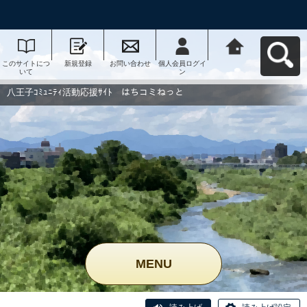
このサイトにつ
新規登録
お問い合わせ
個人会員ログイ
八王子ｺﾐｭﾆﾃｨ活
いて
ン
動応援ｻｲﾄ はち
コミねっとへ戻
る
八王子ｺﾐｭﾆﾃｨ活動応援ｻｲﾄ はちコミねっと
MENU