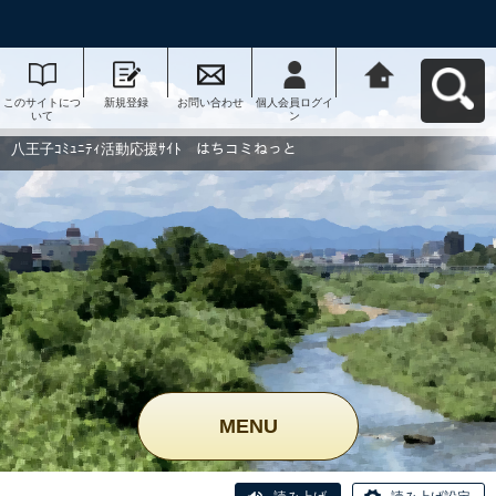
このサイトにつ
新規登録
お問い合わせ
個人会員ログイ
八王子ｺﾐｭﾆﾃｨ活
いて
ン
動応援ｻｲﾄ はち
コミねっとへ戻
る
八王子ｺﾐｭﾆﾃｨ活動応援ｻｲﾄ はちコミねっと
MENU