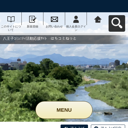
このサイトにつ
新規登録
お問い合わせ
個人会員ログイ
八王子ｺﾐｭﾆﾃｨ活
いて
ン
動応援ｻｲﾄ はち
コミねっとへ戻
る
八王子ｺﾐｭﾆﾃｨ活動応援ｻｲﾄ はちコミねっと
MENU