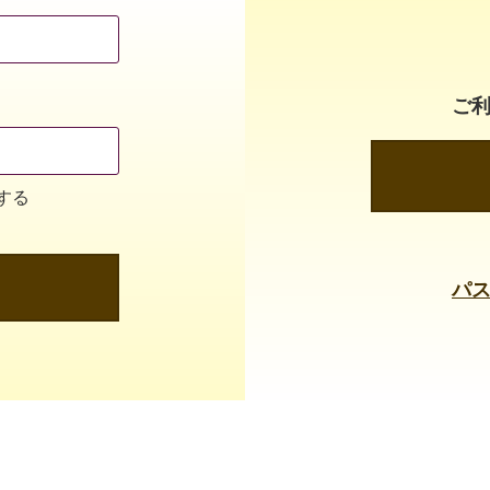
ご
する
パ