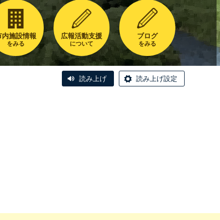
市内施設情報
広報活動支援
ブログ
をみる
について
をみる
読み上げ
読み上げ設定