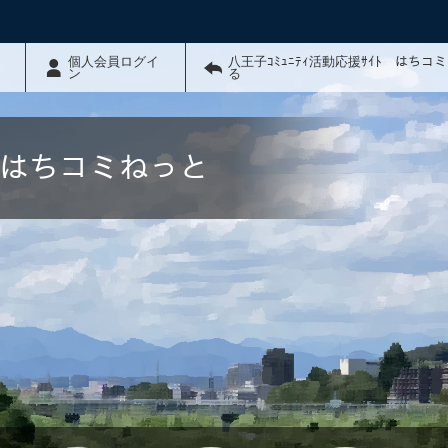
個人会員ログイ
八王子ｺﾐｭﾆﾃｨ活動応援ｻｲﾄ はちコ
ン
る
ﾄ はちコミねっと