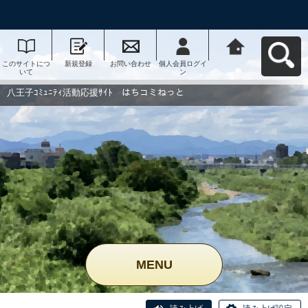
このサイトにつ
新規登録
お問い合わせ
個人会員ログイ
八王子ｺﾐｭﾆﾃｨ活
いて
ン
動応援ｻｲﾄ はち
コミねっとへ戻
る
八王子ｺﾐｭﾆﾃｨ活動応援ｻｲﾄ はちコミねっと
MENU