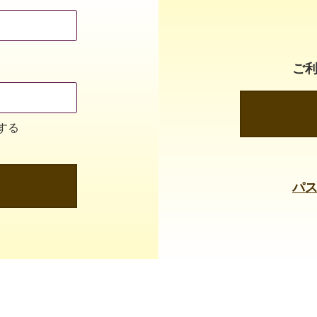
ご
する
パ