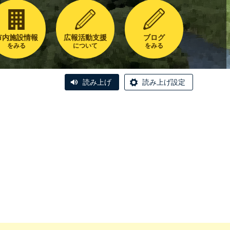
市内施設情報
広報活動支援
ブログ
をみる
について
をみる
読み上げ
読み上げ設定