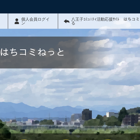
個人会員ログイ
八王子ｺﾐｭﾆﾃｨ活動応援ｻｲﾄ はちコ
ン
る
ﾄ はちコミねっと