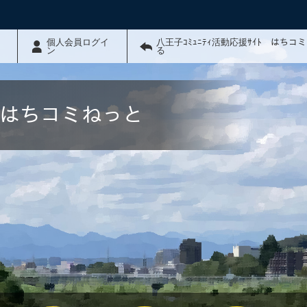
個人会員ログイ
八王子ｺﾐｭﾆﾃｨ活動応援ｻｲﾄ はちコ
ン
る
ﾄ はちコミねっと