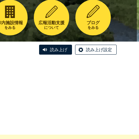
市内施設情報
広報活動支援
ブログ
をみる
について
をみる
読み上げ
読み上げ設定