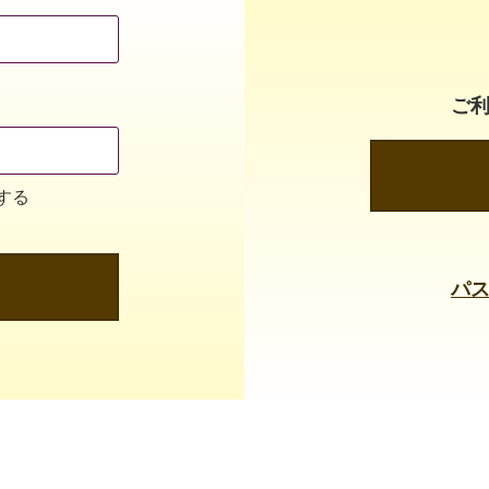
ご
する
パ