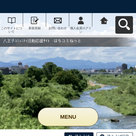
このサイトにつ
新規登録
お問い合わせ
個人会員ログイ
八王子ｺﾐｭﾆﾃｨ活
いて
ン
動応援ｻｲﾄ はち
コミねっとへ戻
る
八王子ｺﾐｭﾆﾃｨ活動応援ｻｲﾄ はちコミねっと
MENU