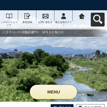
このサイトにつ
新規登録
お問い合わせ
個人会員ログイ
八王子ｺﾐｭﾆﾃｨ活
いて
ン
動応援ｻｲﾄ はち
コミねっとへ戻
る
八王子ｺﾐｭﾆﾃｨ活動応援ｻｲﾄ はちコミねっと
MENU