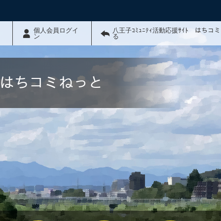
個人会員ログイ
八王子ｺﾐｭﾆﾃｨ活動応援ｻｲﾄ はちコ
ン
る
ﾄ はちコミねっと