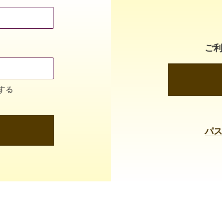
ご
する
パ