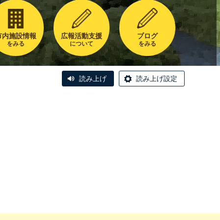
市内施設情報
広報活動支援
ブログ
をみる
について
をみる
読み上げ
読み上げ設定