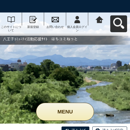
このサイトにつ
新規登録
お問い合わせ
個人会員ログイ
八王子ｺﾐｭﾆﾃｨ活
いて
ン
動応援ｻｲﾄ はち
コミねっとへ戻
る
八王子ｺﾐｭﾆﾃｨ活動応援ｻｲﾄ はちコミねっと
MENU